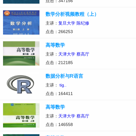
点击：347156
数学分析视频教程（上）
主讲：
复旦大学
陈纪修
点击：266253
高等数学
主讲：
天津大学
蔡高厅
点击：212185
数据分析与R语言
主讲：
tig..
点击：164411
高等数学
主讲：
天津大学
蔡高厅
点击：146558