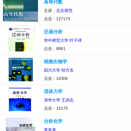
高等代数
主讲：
北京师范
点击：127173
泛函分析
华中师范大学
叶子祥
点击：8861
细胞生物学
四川大学
邹方东
点击：16306
流体力学
清华大学
王训忠
点击：15175
分析化学
李发美