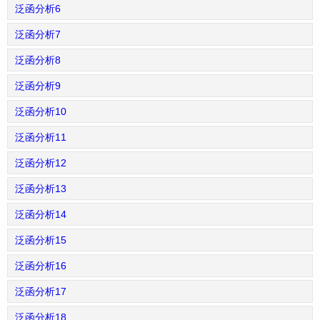
泛函分析6
泛函分析7
泛函分析8
泛函分析9
泛函分析10
泛函分析11
泛函分析12
泛函分析13
泛函分析14
泛函分析15
泛函分析16
泛函分析17
泛函分析18